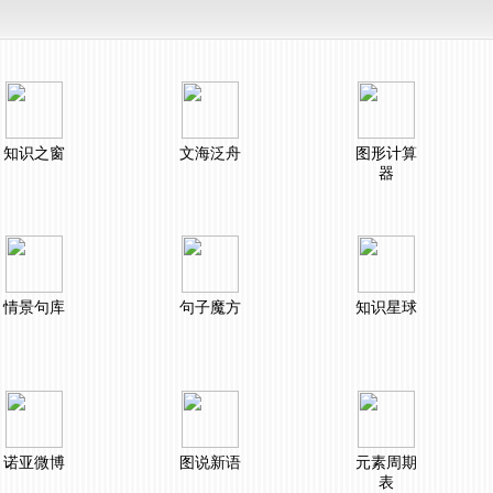
知识之窗
文海泛舟
图形计算
器
情景句库
句子魔方
知识星球
诺亚微博
图说新语
元素周期
表