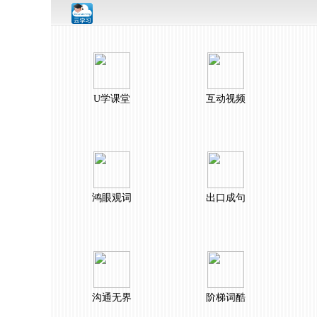
U学课堂
互动视频
鸿眼观词
出口成句
沟通无界
阶梯词酷